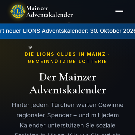
❄
Mainzer
Adventskalender
❄
rt neuer LIONS Adventskalender: 30. Oktober 202
Kalender
Gewinne & Losnummern
Spender
❄
DIE LIONS CLUBS IN MAINZ ·
GEMEINNÜTZIGE LOTTERIE
Der Mainzer
Adventskalender
Hinter jedem Türchen warten Gewinne
regionaler Spender – und mit jedem
Kalender unterstützen Sie soziale